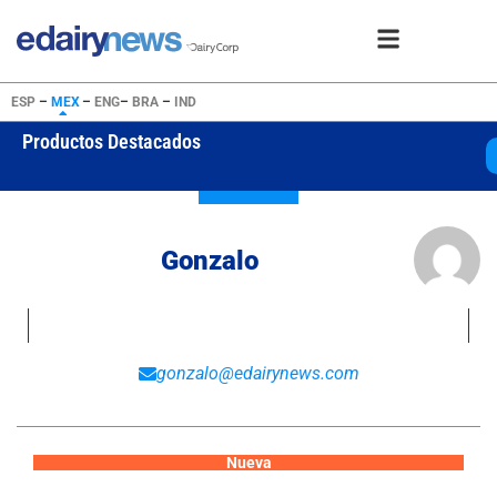
ESP
–
MEX
–
ENG
–
BRA
–
IND
Productos Destacados
SMP
USD 3450
Gonzalo
gonzalo@edairynews.com
Nueva