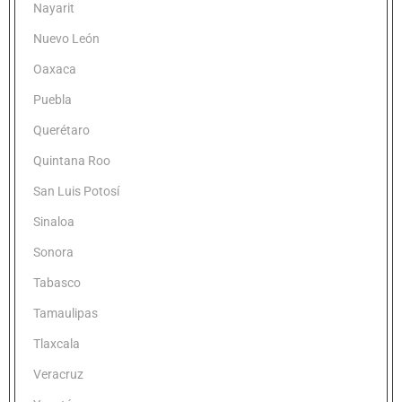
Nayarit
Nuevo León
Oaxaca
Puebla
Querétaro
Quintana Roo
San Luis Potosí
Sinaloa
Sonora
Tabasco
Tamaulipas
Tlaxcala
Veracruz