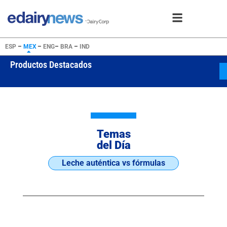
ESP
–
MEX
–
ENG
–
BRA
–
IND
Productos Destacados
WPC80 Inst
USD 25505
Temas
del Día
Leche auténtica vs fórmulas