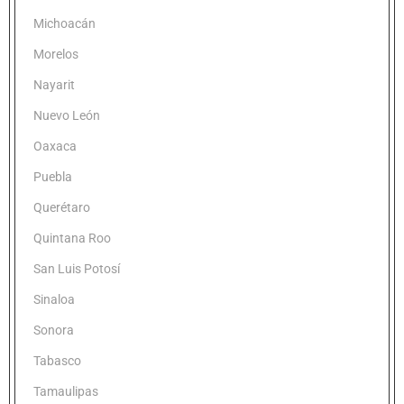
Michoacán
Morelos
Nayarit
Nuevo León
Oaxaca
Puebla
Querétaro
Quintana Roo
San Luis Potosí
Sinaloa
Sonora
Tabasco
Tamaulipas