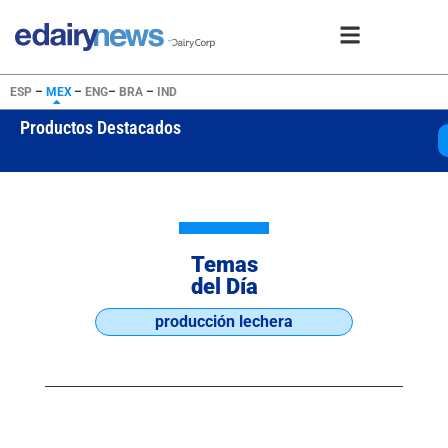
ESP
–
MEX
–
ENG
–
BRA
–
IND
Productos Destacados
WPC80 Inst
USD 25505
Temas
del Día
producción lechera