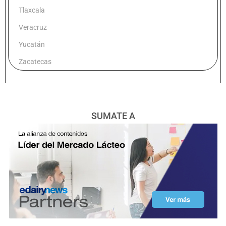
Tlaxcala
Veracruz
Yucatán
Zacatecas
SUMATE A