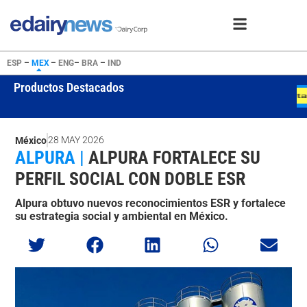
ESP
–
MEX
–
ENG
–
BRA
–
IND
Productos Destacados
WMP
USD 4050
Ver oferta
28 MAY 2026
México
ALPURA |
ALPURA FORTALECE SU
PERFIL SOCIAL CON DOBLE ESR
Alpura obtuvo nuevos reconocimientos ESR y fortalece
su estrategia social y ambiental en México.