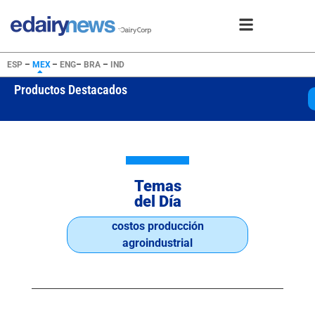
ESP
–
MEX
–
ENG
–
BRA
–
IND
Productos Destacados
WPC80 Inst
USD 25505
Temas
del Día
costos producción
agroindustrial