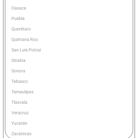
Oaxaca
Puebla
Querétaro
Quintana Roo
San Luis Potosí
Sinaloa
Sonora
Tabasco
Tamaulipas
Tlaxcala
Veracruz
Yucatán
Zacatecas