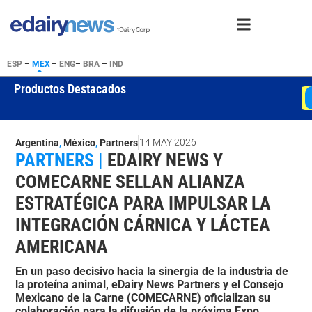
ESP
–
MEX
–
ENG
–
BRA
–
IND
Productos Destacados
WMP
USD 4050
Ver oferta
14 MAY 2026
Argentina
,
México
,
Partners
PARTNERS |
EDAIRY NEWS Y
COMECARNE SELLAN ALIANZA
ESTRATÉGICA PARA IMPULSAR LA
INTEGRACIÓN CÁRNICA Y LÁCTEA
AMERICANA
En un paso decisivo hacia la sinergia de la industria de
la proteína animal, eDairy News Partners y el Consejo
Mexicano de la Carne (COMECARNE) oficializan su
colaboración para la difusión de la próxima Expo