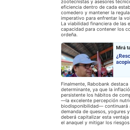
zootecnistas y asesores técnico
eficiencia dentro de cada estab
comedero y mantener la regular
imperativo para enfrentar la vo
La viabilidad financiera de l
capacidad para contener los cos
ordeña.
Mirá t
¿Resc
acopi
Finalmente, Rabobank destaca 
determinante, ya que la inflaci
persistente los hábitos de com
—la excelente percepción nutric
biodisponibilidad— continuará
demanda de quesos, yogures y 
deberá capitalizar esta ventaja
el anaquel y mitigar los riesg