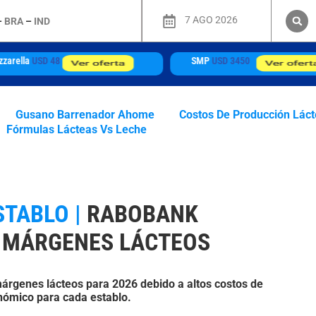
7 AGO 2026
–
BRA
–
IND
SMP
USD 3450
WPC80 Inst
USD 25505
Gusano Barrenador Ahome
Costos De Producción Lác
Fórmulas Lácteas Vs Leche
STABLO |
RABOBANK
N MÁRGENES LÁCTEOS
árgenes lácteos para 2026 debido a altos costos de
nómico para cada establo.