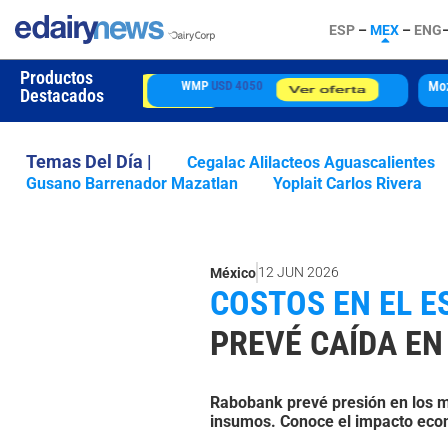
ESP
–
MEX
–
ENG
Productos
Mozzarella
USD 4850
Destacados
Temas Del Día |
Cegalac Alilacteos Aguascalientes
Gusano Barrenador Mazatlan
Yoplait Carlos Rivera
12 JUN 2026
México
COSTOS EN EL E
PREVÉ CAÍDA E
Rabobank prevé presión en los m
insumos. Conoce el impacto eco