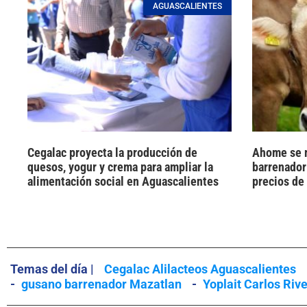
AGUASCALIENTES
Cegalac proyecta la producción de
Ahome se m
quesos, yogur y crema para ampliar la
barrenador
alimentación social en Aguascalientes
precios de 
Temas del día |
Cegalac Alilacteos Aguascalientes
-
gusano barrenador Mazatlan
-
Yoplait Carlos Riv