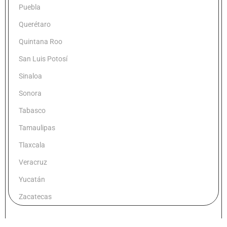
Puebla
Querétaro
Quintana Roo
San Luis Potosí
Sinaloa
Sonora
Tabasco
Tamaulipas
Tlaxcala
Veracruz
Yucatán
Zacatecas