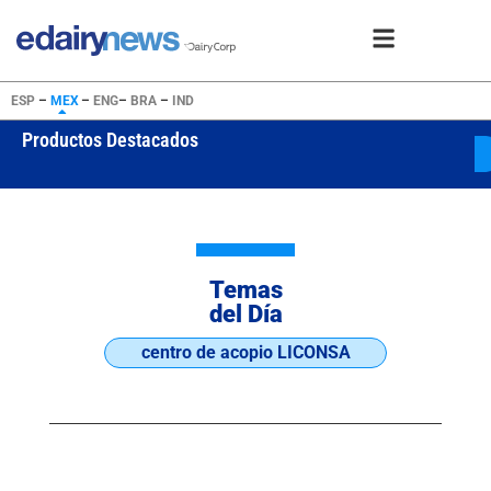
ESP
–
MEX
–
ENG
–
BRA
–
IND
Productos Destacados
WPC80 Inst
USD 25505
Temas
del Día
centro de acopio LICONSA