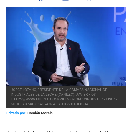
JORGE LOZANO, PRESIDENTE DE LA CÁMARA NACIONAL DE
INDUSTRIALES DE LA LECHE (CANILEC). JAVIER RÍOS
HTTPS://WWW.MILENIO.COM/MILENIO-FOROS/INDUSTRIA-BUSCA-
MEJORAR-SALUD-ALCANZAR-AUTOSUFICIENCIA
Editado por:
Damián Morais