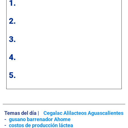
1.
2.
3.
4.
5.
Temas del día |
Cegalac Alilacteos Aguascalientes
-
gusano barrenador Ahome
-
costos de producción láctea