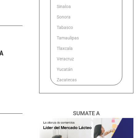
Sinaloa
Sonora
Tabasco
Tamaulipas
Tlaxcala
A
Veracruz
Yucatán
Zacatecas
SUMATE A