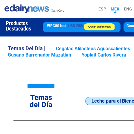
ESP
–
MEX
–
ENG
Productos
5505
Gouda
USD 4850
Destacados
Temas Del Día |
Cegalac Alilacteos Aguascalientes
Gusano Barrenador Mazatlan
Yoplait Carlos Rivera
Temas
Leche para el Biene
del Día