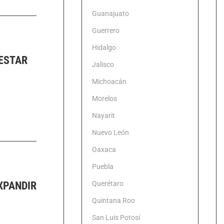
Guanajuato
Guerrero
Hidalgo
NESTAR
Jalisco
Michoacán
Morelos
Nayarit
Nuevo León
Oaxaca
Puebla
XPANDIR
Querétaro
Quintana Roo
San Luis Potosí