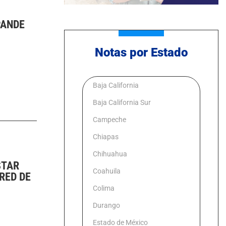
PANDE
Notas por Estado
Baja California
Baja California Sur
Campeche
Chiapas
Chihuahua
STAR
Coahuila
RED DE
Colima
Durango
Estado de México