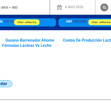
6 AGO 2026
–
BRA
–
IND
AMF
USD 5640
WMP
USD 4050
Ver oferta
Gusano Barrenador Ahome
Costos De Producción Lác
Fórmulas Lácteas Vs Leche
star